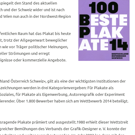
spiegelt den Stand des aktuellen
ch und der Schweiz wider und ist nach
und Wien nun auch in der Nordwest-Region
entlichen Raum hat das Plakat bis heute
t, trotz der Allgegenwart beweglicher
ch wie vor Träger politischer Meinungen,
reller Strömungen und erregt
ignisse oder kommerzielle Angebote.
land Österreich Schweiz«, gilt als eine der wichtigsten Institutionen der
szeichnungen werden in drei Kategorienvergeben: Für Plakate als
 Soziales, für Plakate als Eigenwerbung, Autorengrafik oder Experiment
dierender. Über 1.800 Bewerber haben sich am Wettbewerb 2014 beteiligt.
ragende Plakate prämiert und ausgestellt.1980 erhielt dieser Wettstreit
lgreicher Bemühungen des Verbands der Grafik-Designer e. V. konnte der