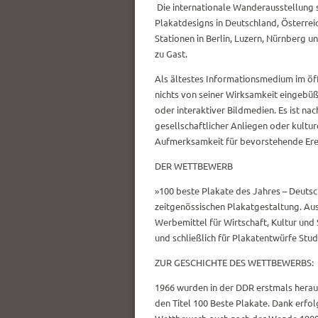
Die internationale Wanderausstellung 
Plakatdesigns in Deutschland, Österrei
Stationen in Berlin, Luzern, Nürnberg 
zu Gast.
Als ältestes Informationsmedium im öff
nichts von seiner Wirksamkeit eingebüß
oder interaktiver Bildmedien. Es ist na
gesellschaftlicher Anliegen oder kultu
Aufmerksamkeit für bevorstehende Ere
DER WETTBEWERB
»100 beste Plakate des Jahres – Deutsch
zeitgenössischen Plakatgestaltung. Au
Werbemittel für Wirtschaft, Kultur und
und schließlich für Plakatentwürfe Stu
ZUR GESCHICHTE DES WETTBEWERBS:
1966 wurden in der DDR erstmals heraus
den Titel 100 Beste Plakate. Dank erfo