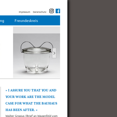
Impressum
Datenschutz
ung
Freundeskreis
Next
I ASSURE YOU THAT YOU AND
YOUR WORK ARE THE MODEL
CASE FOR WHAT THE BAUHAUS
HAS BEEN AFTER.
Walter Gropius (Brief an Wagenfeld vom